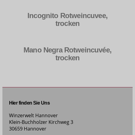
Incognito Rotweincuvee,
trocken
Mano Negra Rotweincuvée,
trocken
Hier finden Sie Uns
Winzerwelt Hannover
Klein-Buchholzer Kirchweg 3
30659 Hannover