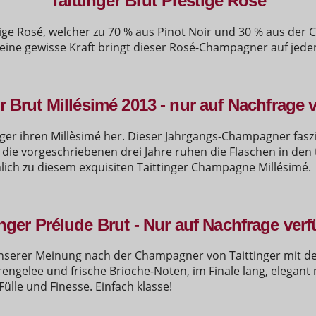
Taittinger Brut Prestige Rosé
tige Rosé, welcher zu 70 % aus Pinot Noir und 30 % aus der
 eine gewisse Kraft bringt dieser Rosé-Champagner auf jeden 
er Brut Millésimé 2013 - nur auf Nachfrage 
inger ihren Millèsimé her. Dieser Jahrgangs-Champagner faszi
die vorgeschriebenen drei Jahre ruhen die Flaschen in den ti
lich zu diesem exquisiten Taittinger Champagne Millésimé.
inger Prélude Brut - Nur auf Nachfrage ver
nserer Meinung nach der Champagner von Taittinger mit de
rengelee und frische Brioche-Noten, im Finale lang, elegant
Fülle und Finesse. Einfach klasse!